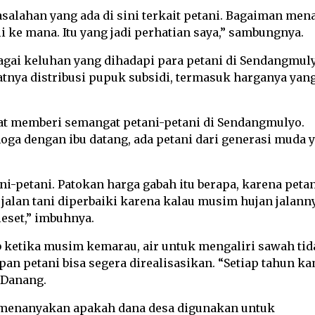
salahan yang ada di sini terkait petani. Bagaiman me
li ke mana. Itu yang jadi perhatian saya,” sambungnya.
ai keluhan yang dihadapi para petani di Sendangmuly
atnya distribusi pupuk subsidi, termasuk harganya yan
at memberi semangat petani-petani di Sendangmulyo.
oga dengan ibu datang, ada petani dari generasi muda 
petani. Patokan harga gabah itu berapa, karena peta
jalan tani diperbaiki karena kalau musim hujan jalann
leset,” imbuhnya.
 ketika musim kemarau, air untuk mengaliri sawah tid
n petani bisa segera direalisasikan. “Setiap tahun ka
 Danang.
 menanyakan apakah dana desa digunakan untuk