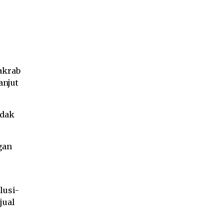
akrab
anjut
idak
gan
lusi-
jual