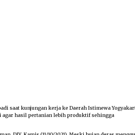
itter
Pinterest
WhatsApp
di saat kunjungan kerja ke Daerah Istimewa Yogyakar
 agar hasil pertanian lebih produktif sehingga
n, DIY, Kamis (11/10/2021). Meski hujan deras menggu