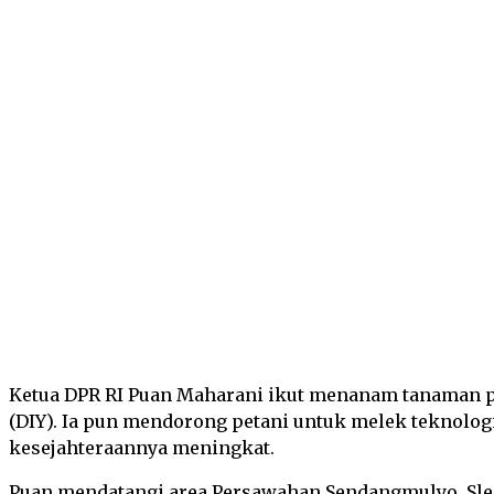
Facebook
Tw
SHARE
Ketua DPR RI Puan Maharani ikut menanam tanaman pa
(DIY). Ia pun mendorong petani untuk melek teknologi
kesejahteraannya meningkat.
Puan mendatangi area Persawahan Sendangmulyo, Slema