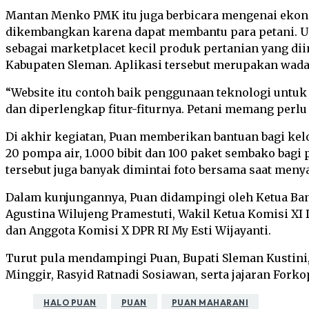
Mantan Menko PMK itu juga berbicara mengenai ekonom
dikembangkan karena dapat membantu para petani. Unt
sebagai marketplacet kecil produk pertanian yang dii
Kabupaten Sleman. Aplikasi tersebut merupakan wadah
“Website itu contoh baik penggunaan teknologi untuk
dan diperlengkap fitur-fiturnya. Petani memang perlu
Di akhir kegiatan, Puan memberikan bantuan bagi kel
20 pompa air, 1.000 bibit dan 100 paket sembako bagi
tersebut juga banyak dimintai foto bersama saat meny
Dalam kunjungannya, Puan didampingi oleh Ketua Bang
Agustina Wilujeng Pramestuti, Wakil Ketua Komisi XI 
dan Anggota Komisi X DPR RI My Esti Wijayanti.
Turut pula mendampingi Puan, Bupati Sleman Kustin
Minggir, Rasyid Ratnadi Sosiawan, serta jajaran Forko
HALO PUAN
PUAN
PUAN MAHARANI