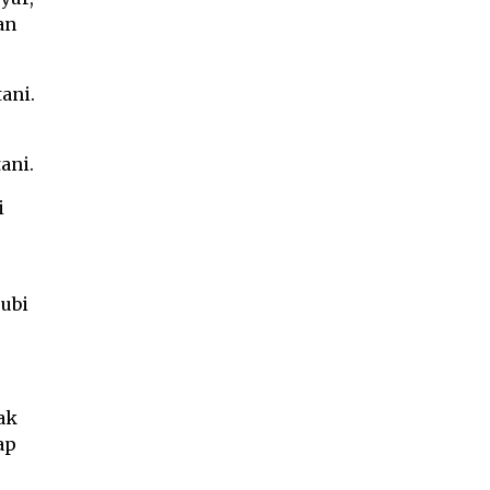
an
ani.
ani.
i
ubi
ak
ap