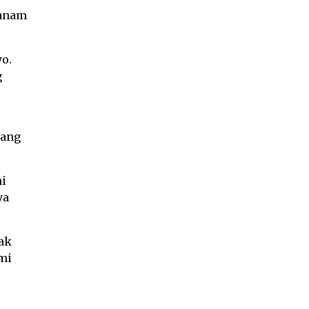
nanam
o.
g
yang
ni
ya
ak
mi