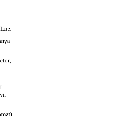
line.
nnya
ctor,
I
wi,
amat)