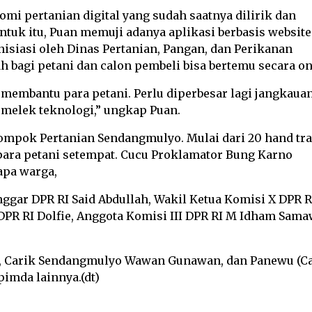
i pertanian digital yang sudah saatnya dilirik dan
uk itu, Puan memuji adanya aplikasi berbasis website
nisiasi oleh Dinas Pertanian, Pangan, dan Perikanan
 bagi petani dan calon pembeli bisa bertemu secara on
 membantu para petani. Perlu diperbesar lagi jangkaua
 melek teknologi,” ungkap Puan.
ompok Pertanian Sendangmulyo. Mulai dari 20 hand tra
 para petani setempat. Cucu Proklamator Bung Karno
apa warga,
gar DPR RI Said Abdullah, Wakil Ketua Komisi X DPR R
DPR RI Dolfie, Anggota Komisi III DPR RI M Idham Sama
i, Carik Sendangmulyo Wawan Gunawan, dan Panewu (C
pimda lainnya.(dt)