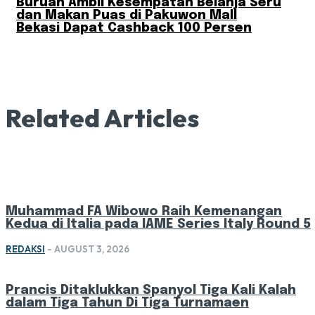
Buruan Ambil Kesempatan Belanja Seru
dan Makan Puas di Pakuwon Mall
Bekasi Dapat Cashback 100 Persen
Related Articles
Muhammad FA Wibowo Raih Kemenangan
Kedua di Italia pada IAME Series Italy Round 5
REDAKSI
-
AUGUST 3, 2026
Prancis Ditaklukkan Spanyol Tiga Kali Kalah
dalam Tiga Tahun Di Tiga Turnamaen