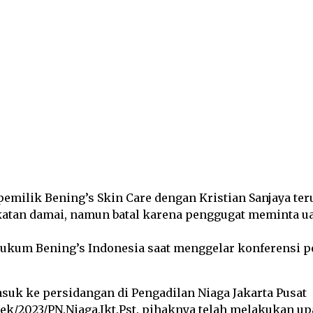
itter
Pinterest
WhatsApp
emilik Bening’s Skin Care dengan Kristian Sanjaya ter
akatan damai, namun batal karena penggugat meminta u
hukum Bening’s Indonesia saat menggelar konferensi p
suk ke persidangan di Pengadilan Niaga Jakarta Pusat
rek/2023/PN.Niaga.Jkt.Pst. pihaknya telah melakukan up