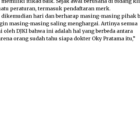
emiliki itikad baik. Sejak awal berusaha di bidang kl
uatu peraturan, termasuk pendaftaran merk.
 dikemudian hari dan berharap masing-masing pihak b
ingin masing-masing saling menghargai. Artinya semua
ai oleh DJKI bahwa ini adalah hal yang berbeda antara
rena orang sudah tahu siapa dokter Oky Pratama itu,”