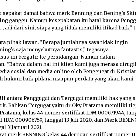
a sepakat damai bahwa merk Benning dan Bening’s Ski
ing ganggu. Namun kesepakatan itu batal karena Peng
Jadi dari sini, siapa yang tidak memiliki itikad baik,” 
ta pihak lawan. “Berapa jumlahnya saya tidak ingin
ning’s saja menyebutnya fantastis,” tegasnya.
asus ini bergulir ke persidangan. Namun dalam
n. “Bahwa dalam hal ini klien kami juga merasa dirug
ia sosial dan media online oleh Penggugat dr Kristia
kah hukum baik pidana maupun perdata yang akan kami
MH antara Penggugat dan Tergugat memiliki hak yang 
k. Bahkan Tergugat yaitu dr Oky Pratama memiliki tig
 Pratama, kelas 44 nomer sertifikat IDM 000671944, tan
at IDM 000906759, tanggal 13 Juli 2020, dan Merk BENIN
l 31Januari 2021.
ikat merk BENNING kelas 44 derngan sertifikat nomer 