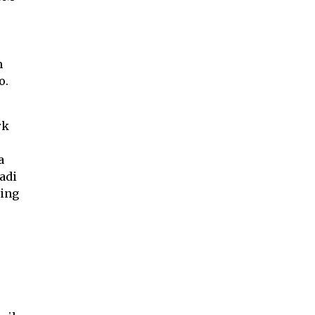
m
o.
rk
a
adi
ning