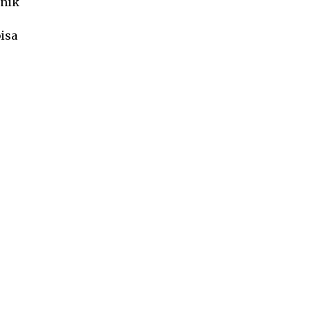
inik
isa