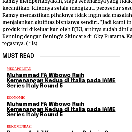
Ramzy mempertanyakan, siapa sebenarnya yang tidak m
kecantikan, kliennya selalu mengikuti perosedur ses
Ramzy memastikan pihaknya tidak ingin ada masalah
menjalankan aktifitas bisnisnya sendiri. “Jadi kami 
produk ini dikeluarkan oleh DJKI, artinya sudah dinil
Benning dengan Bening’s Skincare dr Oky Pratama. Ka
tegasnya. ( rls)
MUST READ
MEGAPOLITAN
Muhammad FA Wibowo Raih
Kemenangan Kedua di Italia pada IAME
Series Italy Round 5
ECONOMIC
Muhammad FA Wibowo Raih
Kemenangan Kedua di Italia pada IAME
Series Italy Round 5
REKOMENDASI