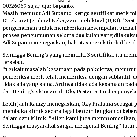
00326069 saja,” ujar Supanto.
Masih menurut Adi Supanto, ketiga sertifikat merk mi
Direktorat Jenderal Kekayaan Intelektual (DJKI). “S
pengumuman untuk memberikan kesempatan pihak ket
proses pengumuman selama dua bulan yang dilakukan D
Adi Supanto menegaskan, hak atas merek timbul berda
Sehingga Bening’s yang memiliki 3 sertifikat itu me
tersebut.
“Terkait masalah kesamaan pada pokoknya, menurut s
pemeriksa merk telah memeriksa dengan subtantif, deng
tidak ada yang sama. Artinya tidak ada kesamaan pad
dan Bening’s skincare dr Oky Pratama. Itu dua penyebu
Lebih jauh Ramzy menegaskan, Oky Pratama sebagai p
membuka klinik secara legal berizin lengkap di beb
dalam satu klinik. “Klien kami juga mempromosikan,
Sehingga masyarakat sangat mengenal Bening,” tutur