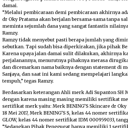
damai.
“Melalui pembicaraan demi pembicaraan akhirnya ad
dr Oky Pratama akan berjalan bersama-sama tanpa sal
meminta sejumlah dana yang sangat fantastis nilainya. 
Ramzy.
Ramzy tidak menyebut pasti berapa jumlah yang dimin
sebutkan. Tapi sudah bisa diperkirakan, jika pihak Be
Karena upaya jalan damai sulit dilakukan, akhirnya k
perjalanannya, menurutnya pihaknya merasa dirugika
dan dicemarkan nama baiknya dengan statement di med
Sanjaya, dan saat ini kami sedang mempelajari lang
tempuh,” tegas Ramzy.
Berdasarkan keterangan Ahli merk Adi Supanton SH 
dengan karena masing masing memiliki sertifikat mer
sertifikat merk yaitu: Merk BENING’S Skincare dr Oky
18 Mei 2017, Merk BENING’S S, kelas 44 nomer sertifik
GLOW, kelas 44 nomer sertifikat IDM 000959033, tangga
“Sedangkan Pihak Penggugat hanya memiliki 1 sertif