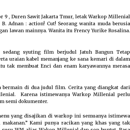
 9 , Duren Sawit Jakarta Tmur, letak Warkop Millenial
B. Adnan : action! Cut! Seorang wanita muda berusia
an lawan mainnya. Wanita itu Frency Yurike Rosalina.
l sedang syuting film berjudul Jatuh Bangun Tetap
rta uraian kabel memanjang ke sana kemari di dalam
 itu tak membuat Enci dan enam karyawannya merasa
 bermain di dua judul film. Cerita yang diangkat dari
lenial. Karena istimewanya Warkop Millenial perlu
lm semi dokumenter.
enu yang disajikan di warkop ini semuanya istimewa
makanan.” Kami punya racikan yang khas yang tak
i susu WM alias Wakop Millenial dan sop buntut, Rasa