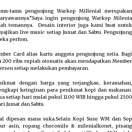
mu-tamu pengunjung Warkop Millenial merupakan
karyawannya.”Saya ingin pengunjung Warkop Milenia
umah temannya. Desain interior juga kami buat untuk
ajikan live music setiap Jumat dan Sabtu. Pengunjung
reka perfom.
ber Card alias kartu anggota pengunjung setia. Bagi
 200 ribu rupiah otomatis akan mendapatkan Member
persen setiap melakukan pembayaran.
kmat dengan harga yang terjangkau, keramahan,
engkapi keinginan para penikmat kopi dan makanan.
a setiap hari mulai pukul 11.00 WIB hingga pukul 23.00
i Jumat dan Sabtu.
gal dipesan mana suka.Selain Kopi Susu WM dan Sop
lur asin, ropang chocomilo & milenialkonet, pisang