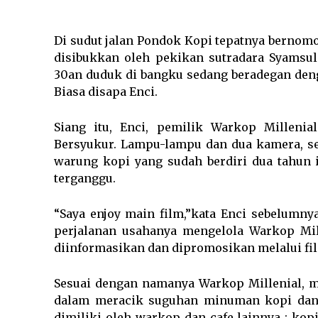
Di sudut jalan Pondok Kopi tepatnya bernomor
disibukkan oleh pekikan sutradara Syamsul 
30an duduk di bangku sedang beradegan deng
Biasa disapa Enci.
Siang itu, Enci, pemilik Warkop Millenia
Bersyukur. Lampu-lampu dan dua kamera, se
warung kopi yang sudah berdiri dua tahun
terganggu.
“Saya enjoy main film,”kata Enci sebelumnya
perjalanan usahanya mengelola Warkop Mil
diinformasikan dan dipromosikan melalui fi
Sesuai dengan namanya Warkop Millenial, m
dalam meracik suguhan minuman kopi dan 
dimiliki oleh warkop dan cafe lainnya : kop