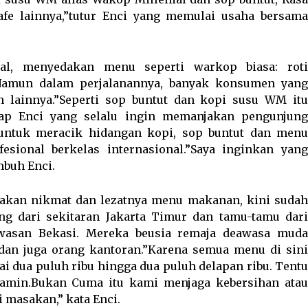
afe lainnya,”tutur Enci yang memulai usaha bersama
ial, menyedakan menu seperti warkop biasa: roti
Namun dalam perjalanannya, banyak konsumen yang
lainnya.”Seperti sop buntut dan kopi susu WM itu
ap Enci yang selalu ingin memanjakan pengunjung
 untuk meracik hidangan kopi, sop buntut dan menu
esional berkelas internasional.”Saya inginkan yang
mbuh Enci.
sakan nikmat dan lezatnya menu makanan, kini sudah
ng dari sekitaran Jakarta Timur dan tamu-tamu dari
kawasan Bekasi. Mereka beusia remaja deawasa muda
 dan juga orang kantoran.”Karena semua menu di sini
i dua puluh ribu hingga dua puluh delapan ribu. Tentu
jamin.Bukan Cuma itu kami menjaga kebersihan atau
 masakan,” kata Enci.