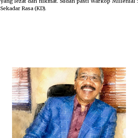
ang lezat dan nikmat. Sudah pasti Warkop Millenial :
 Sekadar Rasa (KD).