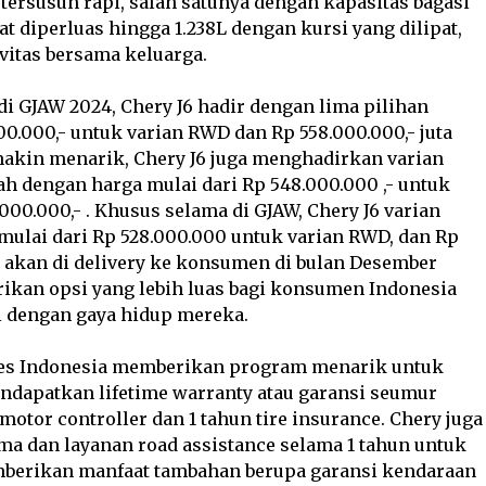
tersusun rapi, salah satunya dengan kapasitas bagasi
t diperluas hingga 1.238L dengan kursi yang dilipat,
vitas bersama keluarga.
i GJAW 2024, Chery J6 hadir dengan lima pilihan
00.000,- untuk varian RWD dan Rp 558.000.000,- juta
emakin menarik, Chery J6 juga menghadirkan varian
h dengan harga mulai dari Rp 548.000.000 ,- untuk
00.000,- . Khusus selama di GJAW, Chery J6 varian
 mulai dari Rp 528.000.000 untuk varian RWD, dan Rp
 akan di delivery ke konsumen di bulan Desember
ikan opsi yang lebih luas bagi konsumen Indonesia
i dengan gaya hidup mereka.
s Indonesia memberikan program menarik untuk
ndapatkan lifetime warranty atau garansi seumur
otor controller dan 1 tahun tire insurance. Chery juga
 dan layanan road assistance selama 1 tahun untuk
emberikan manfaat tambahan berupa garansi kendaraan