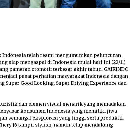
Twitter
Pinterest
WhatsApp
s Indonesia telah resmi mengumumkan peluncuran
g siap mengaspal di Indonesia mulai hari ini (22/11).
jang pameran otomotif terbesar akhir tahun, GAIKINDO
p menjadi pusat perhatian masyarakat Indonesia dengan
ng Super Good Looking, Super Driving Experience dan
futuristik dan elemen visual menarik yang memadukan
menyasar konsumen Indonesia yang memiliki jiwa
gan semangat eksplorasi yang tinggi serta produktif.
ery J6 tampil stylish, namun tetap mendukung