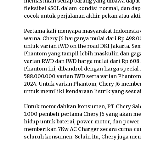
memastikan setiap barang yang dibawa dapat 
fleksibel 450L dalam kondisi normal, dan dapa
cocok untuk perjalanan akhir pekan atau akti
Pertama kali menyapa masyarakat Indonesia d
warna. Chery J6 harganya mulai dari Rp 498.0
untuk varian iWD on the road DKI Jakarta. S
Phantom yang tampil lebih maskulin dan gaga
varian RWD dan IWD harga mulai dari Rp 608.0
Phantom ini, dibandrol dengan harga special
588.000.000 varian IWD serta varian Phantom
2024. Untuk varian Phantom, Chery J6 member
untuk memiliki kendaraan listrik yang sesua
Untuk memudahkan konsumen, PT Chery Sale
1.000 pembeli pertama Chery J6 yang akan me
hidup untuk baterai, power motor, dan power m
memberikan 7Kw AC Charger secara cuma-cuma
seluruh konsumen. Selain itu, Chery juga m