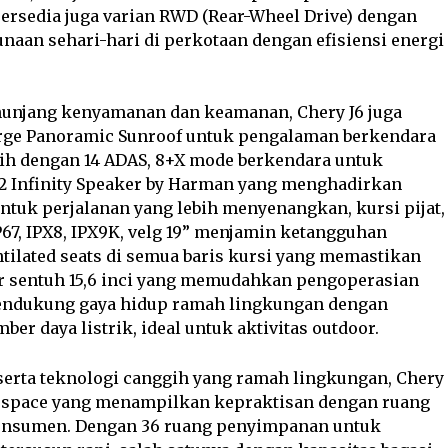
Tersedia juga varian RWD (Rear-Wheel Drive) dengan
naan sehari-hari di perkotaan dengan efisiensi energi
enunjang kenyamanan dan keamanan, Chery J6 juga
Large Panoramic Sunroof untuk pengalaman berkendara
ih dengan 14 ADAS, 8+X mode berkendara untuk
 12 Infinity Speaker by Harman yang menghadirkan
uk perjalanan yang lebih menyenangkan, kursi pijat,
67, IPX8, IPX9K, velg 19” menjamin ketangguhan
ilated seats di semua baris kursi yang memastikan
r sentuh 15,6 inci yang memudahkan pengoperasian
mendukung gaya hidup ramah lingkungan dengan
 daya listrik, ideal untuk aktivitas outdoor.
serta teknologi canggih yang ramah lingkungan, Chery
be space yang menampilkan kepraktisan dengan ruang
nsumen. Dengan 36 ruang penyimpanan untuk