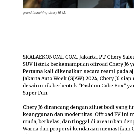
grand launching chery j6 (2)
Facebook
SHARE
SKALAEKONOMI. COM. Jakarta, PT Chery Sale
SUV listrik berkemampuan offroad Chery J6 yan
Pertama kali dikenalkan secara resmi pada a
Jakarta Auto Week (GJAW) 2024, Chery J6 sia
desain unik berbentuk “Fashion Cube Box” ya
Super Fun.
Chery J6 dirancang dengan siluet bodi yang 
keanggunan dan modernitas. Offroad EV ini 
muda, berkelas, dan tinggal di area urban den
Warna dan proporsi kendaraan memastikan Ch