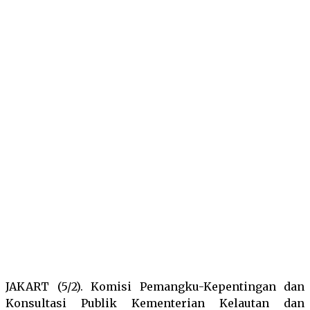
Facebook
Twitter
Pinterest
Wha
JAKART (5/2). Komisi Pemangku-Kepentingan dan
Konsultasi Publik Kementerian Kelautan dan