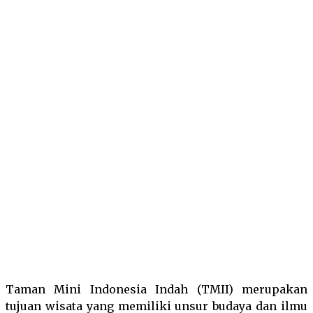
Facebook
Twitter
Pinterest
Wha
Taman Mini Indonesia Indah (TMII) merupakan
tujuan wisata yang memiliki unsur budaya dan ilmu