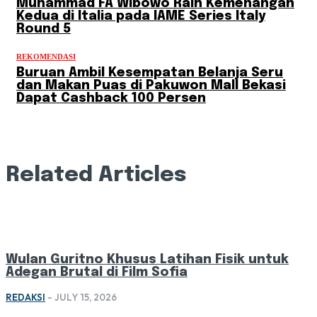
Muhammad FA Wibowo Raih Kemenangan
Kedua di Italia pada IAME Series Italy
Round 5
REKOMENDASI
Buruan Ambil Kesempatan Belanja Seru
dan Makan Puas di Pakuwon Mall Bekasi
Dapat Cashback 100 Persen
Related Articles
Wulan Guritno Khusus Latihan Fisik untuk
Adegan Brutal di Film Sofia
REDAKSI
-
JULY 15, 2026