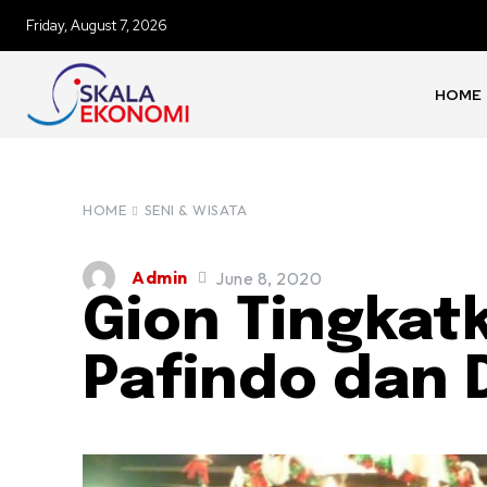
Friday, August 7, 2026
HOME
HOME
SENI & WISATA
Admin
June 8, 2020
Gion Tingkat
Pafindo dan D