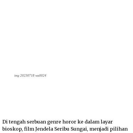
img 20230718 wa0024
Facebook
Twitter
Pinterest
Wha
Di tengah serbuan genre horor ke dalam layar
bioskop, film Jendela Seribu Sungai, menjadi pilihan