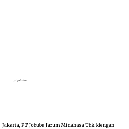
pt jobubu
Facebook
Twitter
Pinterest
Wha
Jakarta, PT Jobubu Jarum Minahasa Tbk (dengan