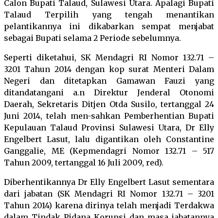
Calon Bupati Talaud, Sulawesi Utara. Apalagi Bupati
Talaud Terpilih yang tengah menantikan
pelantikannya ini dikabarkan sempat menjabat
sebagai Bupati selama 2 Periode sebelumnya.
Seperti diketahui, SK Mendagri RI Nomor 132.71 –
3201 Tahun 2014 dengan kop surat Menteri Dalam
Negeri dan ditetapkan Gamawan Fauzi yang
ditandatangani a.n Direktur Jenderal Otonomi
Daerah, Sekretaris Ditjen Otda Susilo, tertanggal 24
Juni 2014, telah men-sahkan Pemberhentian Bupati
Kepulauan Talaud Provinsi Sulawesi Utara, Dr Elly
Engelbert Lasut, lalu digantikan oleh Constantine
Ganggalie, ME (Kepmendagri Nomor 132.71 – 517
Tahun 2009, tertanggal 16 Juli 2009, red).
Diberhentikannya Dr Elly Engelbert Lasut sementara
dari jabatan (SK Mendagri RI Nomor 132.71 – 3201
Tahun 2014) karena dirinya telah menjadi Terdakwa
dalam Tindak Pidana Korupsi dan masa jabatannya