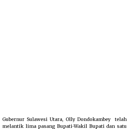
Facebook
Twitter
Pinterest
Wha
Gubernur Sulawesi Utara, Olly Dondokambey telah
melantik lima pasang Bupati-Wakil Bupati dan satu