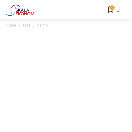
0
Home
Tags
Meltho