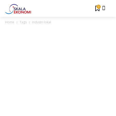
0
Home
Tags
Industri lokal