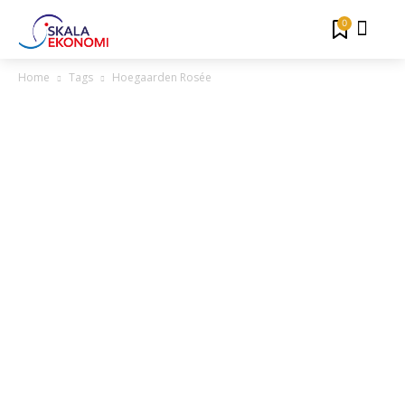
0
Home
Tags
Hoegaarden Rosée