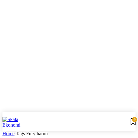
0
Home
Tags
Fury harun