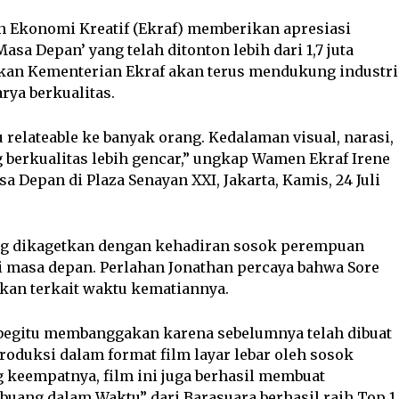
konomi Kreatif (Ekraf) memberikan apresiasi
Masa Depan’ yang telah ditonton lebih dari 1,7 juta
an Kementerian Ekraf akan terus mendukung industri
rya berkualitas.
u relateable ke banyak orang. Kedalaman visual, narasi,
berkualitas lebih gencar,” ungkap Wamen Ekraf Irene
sa Depan di Plaza Senayan XXI, Jakarta, Kamis, 24 Juli
ng dikagetkan dengan kehadiran sosok perempuan
i masa depan. Perlahan Jonathan percaya bahwa Sore
hkan terkait waktu kematiannya.
 begitu membanggakan karena sebelumnya telah dibuat
produksi dalam format film layar lebar oleh sosok
g keempatnya, film ini juga berhasil membuat
buang dalam Waktu” dari Barasuara berhasil raih Top 1