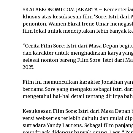
SKALAEKONOMI.COM JAKARTA – Kementerian E
khusus atas kesuksesan film ‘Sore: Istri dari 
penonton. Wamen Ekraf Irene Umar menegask
film lokal untuk menciptakan lebih banyak ka
“Cerita Film Sore: Istri dari Masa Depan begit
dan karakter untuk menghadirkan karya yang 
selesai nonton bareng Film Sore: Istri dari Ma
2025.
Film ini memunculkan karakter Jonathan ya
bernama Sore yang mengaku sebagai istri dar
mengetahui hal-hal detail tentang dirinya ba
Kesuksesan Film Sore: Istri dari Masa Depan
versi webseries terlebih dahulu dan mulai di
sutradara Yandy Laurens. Sebagai film panjan
soundtrack didengar banyak orang. Lagu “Ter