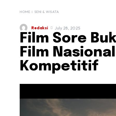
HOME
SENI & WISATA
Redaksi
July 28, 2025
Film Sore Buk
Film Nasiona
Kompetitif