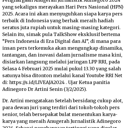
Penghargaan Anugerah Jurnalistik Adinegoro 2024
yang sekaligus merayakan Hari Pers Nasional (HPN)
2025. Acara ini akan menyuguhkan siapa karya pers
terbaik di Indonesia yang berhak meraih hadiah
seratus juta rupiah untuk masing-masing kategori.
Selain itu, simak pula TalkShow eksklusif bertema
“Pers Indonesia di Era Digital dan AI”, di mana para
insan pers terkemuka akan mengungkap dinamika,
tantangan, dan inovasi dalam jurnalisme masa kini,
disiarkan langsung melalui jaringan LPP RRI, pada
Selasa 4 Februari 2025 mulai pukul 13.30 yang salah
satunya bisa ditonton melalui kanal Youtube RRI Net
di: https://s.id/LIVEAJA2024 . Ujar Ketua panitia
Adinegoro Dr Artini Senin (3/2/2025).
Dr. Artini mengatakan Setelah bersidang cukup alot,
para dewan juri yang terdiri dari tokoh-tokoh pers
senior, telah bersepakat bulat menentukan karya-
karya yang meraih Anugerah Jurnalistik Adinegoro