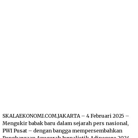
Facebook
Twitter
Pinterest
Wha
SKALAEKONOMI.COM.JAKARTA – 4 Februari 2025 –
Mengukir babak baru dalam sejarah pers nasional,
PWI Pusat – dengan bangga mempersembahkan