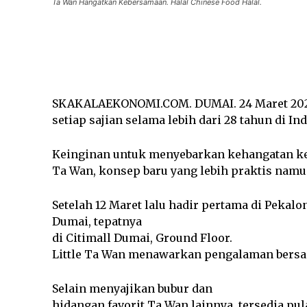
Ta Wan Hangatkan Kebersamaan. Halal Chinese Food Halal.
Facebook
SHARE
SKAKALAEKONOMI.COM. DUMAI. 24 Maret 2025
setiap sajian selama lebih dari 28 tahun di In
Keinginan untuk menyebarkan kehangatan ke 
Ta Wan, konsep baru yang lebih praktis namu
Setelah 12 Maret lalu hadir pertama di Pekal
Dumai, tepatnya
di Citimall Dumai, Ground Floor.
Little Ta Wan menawarkan pengalaman bersant
Selain menyajikan bubur dan
hidangan favorit Ta Wan lainnya, tersedia pu