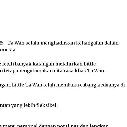
Twitter
Pinterest
WhatsApp
 –Ta Wan selalu menghadirkan kehangatan dalam
donesia.
lebih banyak kalangan melahirkan Little
n tetap mengutamakan cita rasa khas Ta Wan.
ongan, Little Ta Wan telah membuka cabang keduanya di
ap yang lebih fleksibel.
la menu personal dengan porsi pas dan lengkap.