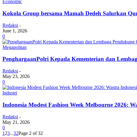
Economic
Kokola Group bersama Mamah Dedeh Salurkan Qurb
Redaksi
-
June 1, 2026
0
Megapolitan
PenghargaanPolri Kepada Kementerian dan Lembag
Redaksi
-
May 23, 2026
0
Industri
Indonesia Modest Fashion Week Melbourne 2026: Wa
Redaksi
-
May 21, 2026
0
1
2
3
...
32
Page 2 of 32