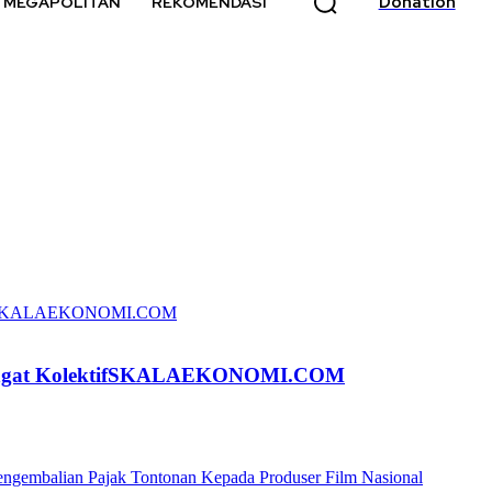
Donation
MEGAPOLITAN
REKOMENDASI
emangat KolektifSKALAEKONOMI.COM